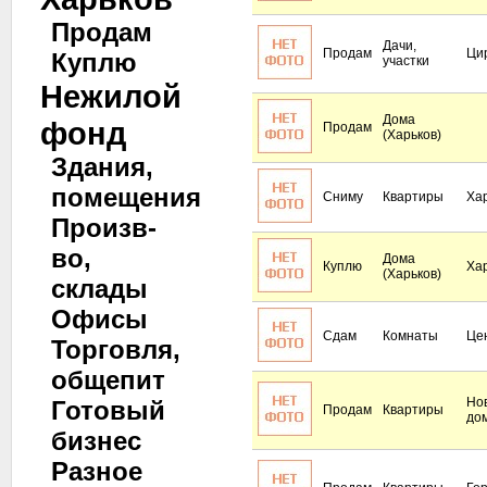
Продам
Дачи,
Продам
Ци
Куплю
участки
Нежилой
Дома
фонд
Продам
(Харьков)
Здания,
помещения
Сниму
Квартиры
Ха
Произв-
во,
Дома
Куплю
Ха
(Харьков)
склады
Офисы
Сдам
Комнаты
Це
Торговля,
общепит
Но
Готовый
Продам
Квартиры
до
бизнес
Разное