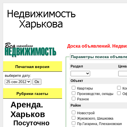
Информация
Доска объявлений
Дать объявление
Аренда
Ново
Доска объявлений. Недви
Параметры поиска объявл
Печатная версия
Раздел
Цена,
выберите дату:
Объект
Квартиры
Ко
Рубрики газеты
Производство, склады
Оф
Разное
Аренда.
Район
Харьков
Новострой
Жуковского, Шишковка
Посуточно
Пр.Гагарина, Плехановская