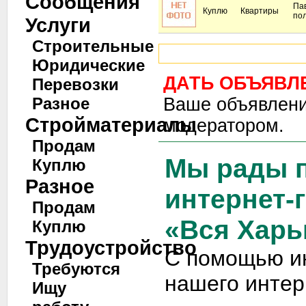
Сообщения
Па
Куплю
Квартиры
по
Услуги
Строительные
Юридические
ДАТЬ ОБЪЯВЛ
Перевозки
Разное
Ваше объявлени
Стройматериалы
модератором.
Продам
Мы рады п
Куплю
Разное
интернет-
Продам
«Вся Харь
Куплю
Трудоустройство
С помощью и
Требуются
нашего интер
Ищу