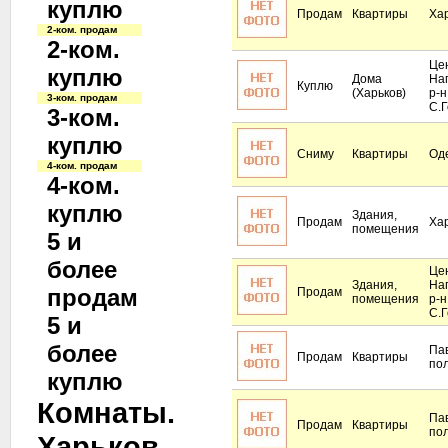
куплю
Продам
Квартиры
Ха
2-ком. продам
2-ком.
Це
куплю
Дома
На
Куплю
(Харьков)
р-н
3-ком. продам
С.Г
3-ком.
куплю
Сниму
Квартиры
Од
4-ком. продам
4-ком.
куплю
Здания,
Продам
Ха
помещения
5 и
более
Це
Здания,
На
продам
Продам
помещения
р-н
С.Г
5 и
более
Па
Продам
Квартиры
по
куплю
Комнаты.
Па
Продам
Квартиры
по
Харьков