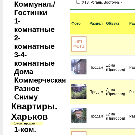
Коммунал./
ХТЗ, Рогань, Восточный
Гостинки
1-
Фото
Раздел
Объект
Ра
комнатные
2-
комнатные
3-4-
комнатные
Дома
Продам
Ра
Дома
(Пригород)
Коммерческая
Разное
Дома
Продам
Ра
(Пригород)
Сниму
Квартиры.
Харьков
Дома
Продам
Ра
(Пригород)
1-ком. продам
1-ком.