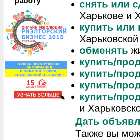
работу
снять или с
Харькове и 
купить или
Харьковской
обменять
жи
купить/прод
купить/прод
купить/прод
купить/про
и Харьковско
Дать объяв
Также вы мож