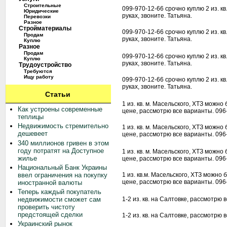
Строительные
099-970-12-66 срочно куплю 2 из. к
Юридические
руках, звоните. Татьяна.
Перевозки
Разное
Стройматериалы
099-970-12-66 срочно куплю 2 из. к
Продам
руках, звоните. Татьяна.
Куплю
Разное
Продам
099-970-12-66 срочно куплю 2 из. к
Куплю
руках, звоните. Татьяна.
Трудоустройство
Требуются
Ищу работу
099-970-12-66 срочно куплю 2 из. к
руках, звоните. Татьяна.
Статьи
1 из. кв. м. Масельского, ХТЗ можно
Как устроены современные
цене, рассмотрю все варианты. 096
теплицы
Недвижимость стремительно
1 из. кв. м. Масельского, ХТЗ можно
дешевеет
цене, рассмотрю все варианты. 096
340 миллионов гривен в этом
году потратят на Доступное
1 из. кв. м. Масельского, ХТЗ можно
жилье
цене, рассмотрю все варианты. 096
Национальный Банк Украины
ввел ограничения на покупку
1 из. кв.м. Масельского, ХТЗ можно 
цене, рассмотрю все варианты. 096
иностранной валюты
Теперь каждый покупатель
недвижимости сможет сам
1-2 из. кв. на Салтовке, рассмотрю 
проверить чистоту
предстоящей сделки
1-2 из. кв. на Салтовке, рассмотрю 
Украинский рынок