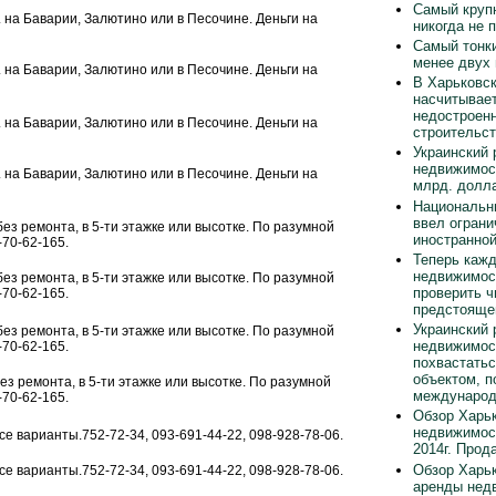
Самый круп
в. на Баварии, Залютино или в Песочине. Деньги на
никогда не 
Самый тонки
менее двух
в. на Баварии, Залютино или в Песочине. Деньги на
В Харьковск
насчитывает
недостроен
в. на Баварии, Залютино или в Песочине. Деньги на
строительст
Украинский 
недвижимос
в. на Баварии, Залютино или в Песочине. Деньги на
млрд. долла
Национальн
ввел ограни
 без ремонта, в 5-ти этажке или высотке. По разумной
иностранно
-70-62-165.
Теперь каж
недвижимос
 без ремонта, в 5-ти этажке или высотке. По разумной
проверить ч
-70-62-165.
предстояще
Украинский 
 без ремонта, в 5-ти этажке или высотке. По разумной
недвижимос
-70-62-165.
похвастать
объектом, п
без ремонта, в 5-ти этажке или высотке. По разумной
международ
-70-62-165.
Обзор Харьк
недвижимос
все варианты.752-72-34, 093-691-44-22, 098-928-78-06.
2014г. Прод
Обзор Харьк
все варианты.752-72-34, 093-691-44-22, 098-928-78-06.
аренды нед