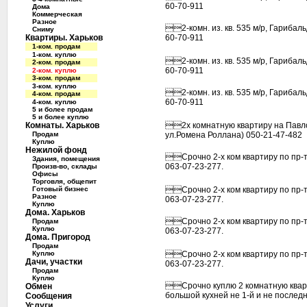
60-70-911
Дома
Коммерческая
Разное
2-комн. из. кв. 535 м/р, Гарибал
Сниму
Квартиры. Харьков
60-70-911
1-ком. продам
1-ком. куплю
2-комн. из. кв. 535 м/р, Гарибал
2-ком. продам
60-70-911
2-ком. куплю
3-ком. продам
3-ком. куплю
2-комн. из. кв. 535 м/р, Гарибал
4-ком. продам
60-70-911
4-ком. куплю
5 и более продам
5 и более куплю
Комнаты. Харьков
2х комнатную квартиру на Павлов
Продам
ул.Ромена Роллана) 050-21-47-482
Куплю
Нежилой фонд
Срочно 2-х ком квартиру по пр-т
Здания, помещения
063-07-23-277.
Произв-во, склады
Офисы
Торговля, общепит
Готовый бизнес
Срочно 2-х ком квартиру по пр-т
Разное
063-07-23-277.
Куплю
Дома. Харьков
Срочно 2-х ком квартиру по пр-т
Продам
Куплю
063-07-23-277.
Дома. Пригород
Продам
Куплю
Срочно 2-х ком квартиру по пр-т
Дачи, участки
063-07-23-277.
Продам
Куплю
Срочно куплю 2 комнатную квар
Обмен
большой кухней не 1-й и не послед
Сообщения
Услуги