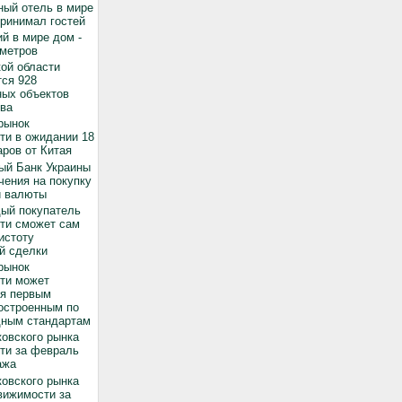
ный отель в мире
принимал гостей
й в мире дом -
 метров
ой области
ся 928
ных объектов
ва
рынок
ти в ожидании 18
ров от Китая
ый Банк Украины
чения на покупку
й валюты
дый покупатель
ти сможет сам
истоту
й сделки
рынок
ти может
ся первым
остроенным по
ным стандартам
овского рынка
ти за февраль
ажа
овского рынка
вижимости за