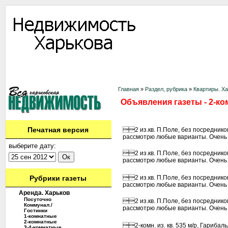
Информация
Доска объявлений
Дать объявление
Аренда
Ново
Контакты
Главная
»
Раздел, рубрика
»
Квартиры. Х
Объявления газеты - 2-ко
Печатная версия
2 из.кв. П.Поле, без посредников
рассмотрю любые варианты. Очень 
выберите дату:
2 из.кв. П.Поле, без посредников
рассмотрю любые варианты. Очень 
Рубрики газеты
2 из.кв. П.Поле, без посредников
рассмотрю любые варианты. Очень 
Аренда. Харьков
Посуточно
2 из.кв. П.Поле, без посредников
Коммунал./
рассмотрю любые варианты. Очень 
Гостинки
1-комнатные
2-комнатные
2-комн. из. кв. 535 м/р, Гарибал
3-4-комнатные