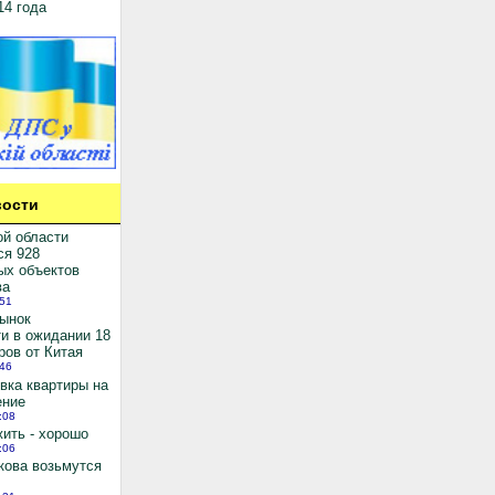
14 года
ости
ой области
ся 928
ых объектов
ва
:51
рынок
и в ожидании 18
ров от Китая
:46
вка квартиры на
ение
:08
ить - хорошо
:06
кова возьмутся