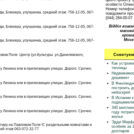
особисто Олек
Номер телефон
ьди, Блюхера, улучшенка, средний этаж. 756-12-05, 067-
повідомити про 
(044) 284-00-07
Відділ взаєм
ьди, Блюхера, улучшенка, средний этаж. 756-12-05, 067-
масово
грома
Моск
ьди, Блюхера, улучшенка, средний этаж. 756-12-05, 067-
Советуем
ом Поле .Центр (ул.Культуры .ул.Данилевского,
Как устрое
теплицы
у Ленина или в прилегающих улицах. Дорого. Срочно.
Недвижимос
дешевеет
у Ленина или в прилегающих улицах. Дорого. Срочно.
В Финлянди
построить 
небоскреб
у Ленина или в прилегающих улицах. Дорого. Срочно.
В Испании 
подешевели
340 миллион
у Ленина или в прилегающих улицах. Дорого. Срочно.
году потрат
жилье
Эдди Мерфи
тиру на Павловом Поле !С раздельными комнатами и
особняк за 
ний этаж 063-072-32-77
долларов