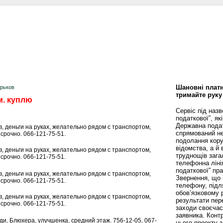
сти
Статьи
Помощь юриста
Аналитика
Дизайн и интерьер
Калей
Шановні платн
арьков
тримайте руку
м. куплю
Сервіс під наз
податкової”, як
Державна пода
, деньги на руках, желательно рядом с транспортом,
спрямований не
срочно. 066-121-75-51.
подолання кору
відомства, а й
, деньги на руках, желательно рядом с транспортом,
труднощів зага
срочно. 066-121-75-51.
телефонна ліні
податкової” пр
, деньги на руках, желательно рядом с транспортом,
Звернення, що 
срочно. 066-121-75-51.
телефону, підл
обов’язковому 
, деньги на руках, желательно рядом с транспортом,
результати пере
срочно. 066-121-75-51.
заходи своєча
заявника. Конт
ьди, Блюхера, улучшенка, средний этаж. 756-12-05, 067-
цього проекту 