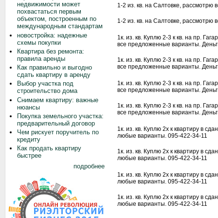
недвижимости может
1-2 из. кв. на Салтовке, рассмотрю 
похвастаться первым
объектом, построенным по
1-2 из. кв. на Салтовке, рассмотрю 
международным стандартам
новостройка: надежные
1к. из. кв. Куплю 2-3 к кв. на пр. 
схемы покупки
все предложенные варианты. Деньги
Квартира без ремонта:
правила аренды
1к. из. кв. Куплю 2-3 к кв. на пр. 
все предложенные варианты. Деньги
Как правильно и выгодно
сдать квартиру в аренду
1к. из. кв. Куплю 2-3 к кв. на пр. 
Выбор участка под
все предложенные варианты. Деньги
строительство дома
Снимаем квартиру: важные
1к. из. кв. Куплю 2-3 к кв. на пр. 
нюансы
все предложенные варианты. Деньги
Покупка земельного участка:
предварительный договор
1к. из. кв. Куплю 2х к квартиру в с
Чем рискует поручитель по
любые варианты. 095-422-34-11
кредиту
Как продать квартиру
1к. из. кв. Куплю 2х к квартиру в с
быстрее
любые варианты. 095-422-34-11
подробнее
1к. из. кв. Куплю 2х к квартиру в с
любые варианты. 095-422-34-11
1к. из. кв. Куплю 2х к квартиру в с
любые варианты. 095-422-34-11