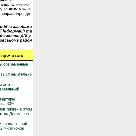
сандр Клименко.
у за яким можна
неправомірні дії
одії із засобами
ї інформації та
дськістю ДПІ у
овському район
 прочитать
ны современные
ть стремительно
и хотят
деревянный
квартиры
 на 30%
ов гривен в этом
ят на Доступное
 продает свой
12 миллионов