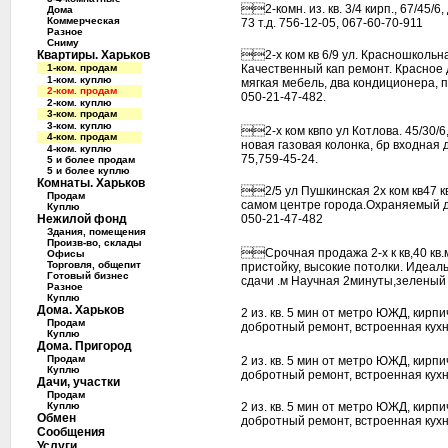
2-комн. из. кв. 3/4 кирп., 67/45/
Дома
Коммерческая
73 т.д. 756-12-05, 067-60-70-911
Разное
Сниму
Квартиры. Харьков
2-х ком кв 6/9 ул. Красношкольн
1-ком. продам
Качественный кап ремонт. Красное 
1-ком. куплю
мягкая мебель, два кондиционера, пл
2-ком. продам
050-21-47-482.
2-ком. куплю
3-ком. продам
3-ком. куплю
2-х ком квпо ул Котлова. 45/30/6
4-ком. продам
новая газовая колонка, бр входная 
4-ком. куплю
75,759-45-24.
5 и более продам
5 и более куплю
Комнаты. Харьков
2/5 ул Пушкинская 2х ком кв47 кв
Продам
самом центре города.Охраняемый дв
Куплю
Нежилой фонд
050-21-47-482
Здания, помещения
Произв-во, склады
Срочная продажа 2-х к кв,40 кв.
Офисы
Торговля, общепит
пристойку, высокие потолки. Идеаль
Готовый бизнес
сдачи .м Научная 2минуты,зеленый
Разное
Куплю
Дома. Харьков
2 из. кв. 5 мин от метро ЮЖД, кирп
Продам
добротный ремонт, встроенная кухн
Куплю
Дома. Пригород
Продам
2 из. кв. 5 мин от метро ЮЖД, кирп
Куплю
добротный ремонт, встроенная кухн
Дачи, участки
Продам
Куплю
2 из. кв. 5 мин от метро ЮЖД, кирп
Обмен
добротный ремонт, встроенная кухн
Сообщения
Услуги