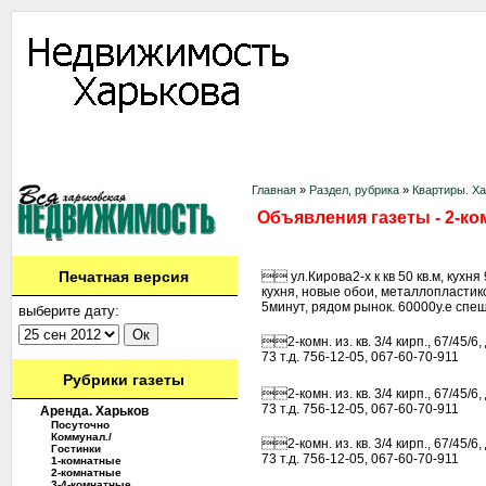
Информация
Доска объявлений
Дать объявление
Аренда
Ново
Контакты
Главная
»
Раздел, рубрика
»
Квартиры. Х
Объявления газеты - 2-ком
Печатная версия
 ул.Кирова2-х к кв 50 кв.м, кухн
кухня, новые обои, металлопластик
5минут, рядом рынок. 60000у.е спе
выберите дату:
2-комн. из. кв. 3/4 кирп., 67/45/
73 т.д. 756-12-05, 067-60-70-911
Рубрики газеты
2-комн. из. кв. 3/4 кирп., 67/45/
73 т.д. 756-12-05, 067-60-70-911
Аренда. Харьков
Посуточно
Коммунал./
2-комн. из. кв. 3/4 кирп., 67/45/
Гостинки
73 т.д. 756-12-05, 067-60-70-911
1-комнатные
2-комнатные
3-4-комнатные