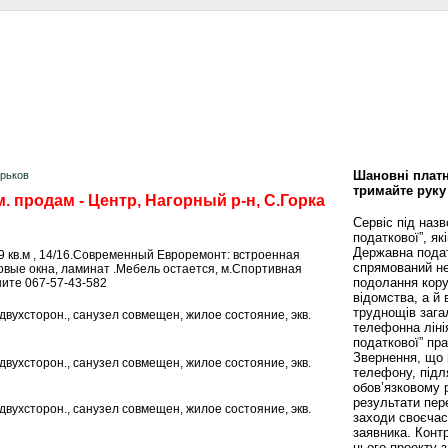
сти
Статьи
Помощь юриста
Аналитика
Дизайн и интерьер
Калей
Шановні платн
арьков
тримайте руку
. продам - Центр, Нагорный р-н, С.Горка
Сервіс під наз
податкової”, як
Державна пода
я 9 кв.м , 14/16.Современный Евроремонт: встроенная
спрямований не
овые окна, ламинат .Мебель остается, м.Спортивная
подолання кору
шите 067-57-43-582
відомства, а й
труднощів зага
6, двухсторон., санузел совмещен, жилое состояние, экв.
телефонна ліні
податкової” пр
Звернення, що 
6, двухсторон., санузел совмещен, жилое состояние, экв.
телефону, підл
обов’язковому 
результати пере
6, двухсторон., санузел совмещен, жилое состояние, экв.
заходи своєча
заявника. Конт
цього проекту 