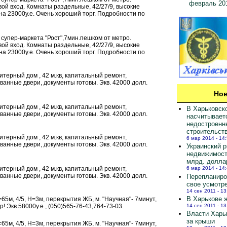
февраль 20
й вход. Комнаты раздельные, 42/27/9, высокие
а 23000у.е. Очень хороший торг. Подробности по
-н супер-маркета "Рост",7мин.пешком от метро.
й вход. Комнаты раздельные, 42/27/9, высокие
а 23000у.е. Очень хороший торг. Подробности по
 литерный дом , 42 м.кв, капитальный ремонт,
анные двери, документы готовы. Экв. 42000 долл.
Нов
 литерный дом , 42 м.кв, капитальный ремонт,
В Харьковск
анные двери, документы готовы. Экв. 42000 долл.
насчитывает
недостроенн
строительст
 литерный дом , 42 м.кв, капитальный ремонт,
6 мар 2014 - 14
анные двери, документы готовы. Экв. 42000 долл.
Украинский 
недвижимост
млрд. долла
 литерный дом , 42 м.кв, капитальный ремонт,
6 мар 2014 - 14
анные двери, документы готовы. Экв. 42000 долл.
Перепланиро
свое усмотр
14 сен 2011 - 13
В Харькове ж
S=65м, 4/5, H=3м, перекрытия ЖБ, м. "Научная"- 7минут,
14 сен 2011 - 13
 Экв.58000у.е., (050)565-76-43,764-73-03.
Власти Харь
за крыши
S=65м, 4/5, H=3м, перекрытия ЖБ, м. "Научная"- 7минут,