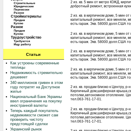
2 из. кв. 5 мин от метро ЮЖД, кирп
Строительные
добротный ремонт, встроенная кухн
Юридические
Перевозки
Разное
2 из. кв. в кирпичном доме, 5 мин 
Стройматериалы
капитальный ремонт, все меняли, мп
Продам
Куплю
есть гараж. Экв. 58000 долл.США то
Разное
Продам
2 из. кв. в кирпичном доме, 5 мин 
Куплю
Трудоустройство
капитальный ремонт, все меняли, мп
Требуются
есть гараж. Экв. 58000 долл.США то
Ищу работу
2 из. кв. в кирпичном доме, 5 мин 
Статьи
капитальный ремонт, все меняли, мп
есть гараж. Экв. 58000 долл.США то
Как устроены современные
теплицы
2 из. кв. в кирпичном доме, 5 мин 
Недвижимость стремительно
капитальный ремонт, все меняли, мп
дешевеет
есть гараж. Экв. 58000 долл.США то
340 миллионов гривен в этом
году потратят на Доступное
2 из. кв. продам близко к Центру, р
Кирпичный дом,шиферная крыша,сво
жилье
потолки,автономное отопление. Цен
Национальный Банк Украины
тел.063-761-17-01.
ввел ограничения на покупку
иностранной валюты
2 из. кв. продам близко к Центру, р
Теперь каждый покупатель
Кирпичный дом,шиферная крыша,сво
недвижимости сможет сам
потолки,автономное отопление. Це
проверить чистоту
тел.063-761-17-01.
предстоящей сделки
Украинский рынок
2 из. кв. продам близко к Центру, р