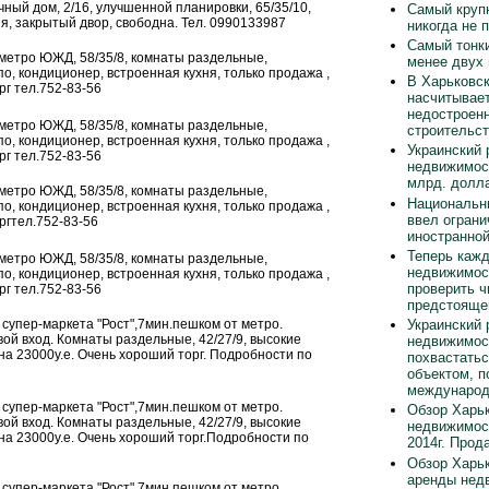
ичный дом, 2/16, улучшенной планировки, 65/35/10,
Самый круп
я, закрытый двор, свободна. Тел. 0990133987
никогда не 
Самый тонки
от метро ЮЖД, 58/35/8, комнаты раздельные,
менее двух
о, кондиционер, встроенная кухня, только продажа ,
В Харьковск
рг тел.752-83-56
насчитывает
недостроен
от метро ЮЖД, 58/35/8, комнаты раздельные,
строительст
о, кондиционер, встроенная кухня, только продажа ,
Украинский 
рг тел.752-83-56
недвижимос
млрд. долла
от метро ЮЖД, 58/35/8, комнаты раздельные,
Национальн
о, кондиционер, встроенная кухня, только продажа ,
ввел ограни
ргтел.752-83-56
иностранно
Теперь каж
от метро ЮЖД, 58/35/8, комнаты раздельные,
недвижимос
о, кондиционер, встроенная кухня, только продажа ,
проверить ч
рг тел.752-83-56
предстояще
Украинский 
-н супер-маркета "Рост",7мин.пешком от метро.
й вход. Комнаты раздельные, 42/27/9, высокие
недвижимос
а 23000у.е. Очень хороший торг. Подробности по
похвастать
объектом, п
международ
-н супер-маркета "Рост",7мин.пешком от метро.
Обзор Харьк
й вход. Комнаты раздельные, 42/27/9, высокие
недвижимос
на 23000у.е. Очень хороший торг.Подробности по
2014г. Прод
Обзор Харьк
аренды нед
-н супер-маркета "Рост",7мин.пешком от метро.