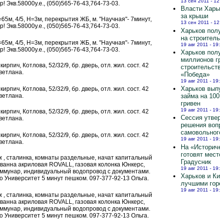
13 сен 2011 - 12
 Экв.58000у.е., (050)565-76-43,764-73-03.
Власти Харь
за крыши
S=65м, 4/5, H=3м, перекрытия ЖБ, м. "Научная"- 7минут,
13 сен 2011 - 12
 Экв.58000у.е., (050)565-76-43,764-73-03.
Харьков полу
на строител
S=65м, 4/5, H=3м, перекрытия ЖБ, м. "Научная"- 7минут,
19 авг 2011 - 19
 Экв.58000у.е., (050)565-76-43,764-73-03.
Харьков пол
миллионов г
кирпич, Котлова, 52/32/9, бр. дверь, отл. жил. сост. 42
строительст
Светлана.
«Победа»
19 авг 2011 - 19
Харьков вып
кирпич, Котлова, 52/32/9, бр. дверь, отл. жил. сост. 42
займа на 10
Светлана.
гривен
19 авг 2011 - 19
кирпич, Котлова, 52/32/9, бр. дверь, отл. жил. сост. 42
Сессия утве
Светлана.
решения воп
самовольног
кирпич, Котлова, 52/32/9, бр. дверь, отл. жил. сост. 42
19 авг 2011 - 19
Светлана.
На «Историч
готовят мест
аж , сталинка, комнаты раздельные, начат капитальный
Градусник
, ванна акриловая ROVALL, газовая колонка Юнкерс,
19 авг 2011 - 19
оммунар, индивидуальный водопровод с документами.
Харьков и К
о Университет 5 минут пешком. 097-377-92-13 Ольга.
лучшими гор
19 авг 2011 - 19
аж , сталинка, комнаты раздельные, начат капитальный
, ванна акриловая ROVALL, газовая колонка Юнкерс,
оммунар, индивидуальный водопровод с документами.
о Университет 5 минут пешком. 097-377-92-13 Ольга.