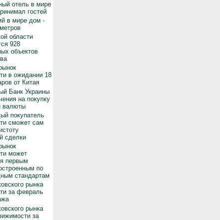
ный отель в мире
принимал гостей
й в мире дом -
 метров
ой области
ся 928
ных объектов
ва
рынок
ти в ожидании 18
ров от Китая
ый Банк Украины
чения на покупку
й валюты
дый покупатель
ти сможет сам
истоту
й сделки
рынок
ти может
ся первым
остроенным по
ным стандартам
овского рынка
ти за февраль
ажа
овского рынка
вижимости за