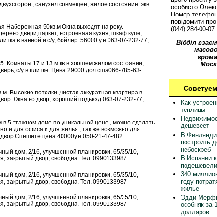
6, двухсторон., санузел совмещен, жилое состояние, экв.
особисто Олек
Номер телефон
повідомити про 
ая Набережная 50кв.м Окна выходят на реку.
(044) 284-00-07
дерево двери,паркет, встроенаая кухня, шкаф купе,
итка в ванной и с/у, бойлер. 56000 у.е 063-07-232-77,
Відділ взаєм
масово
грома
,5. Комнаты 17 и 13 м кв в хоошем жилом состоянии,
Моск
дверь, с/у в плитке. Цена 29000 дол сша066-785-63-
Советуем
.м .Высокие потолки ,чистая аккуратная квартира,в
ор. Окна во двор, хороший подьезд.063-07-232-77,
Как устрое
теплицы
Недвижимос
м в 5 этажном доме по уникальной цене , можно сделать
дешевеет
но и для офиса и для жилья , так же возможно для
В Финлянди
 двор.Спешите цена 40000у.е 050-21-47-482
построить 
небоскреб
ичный дом, 2/16, улучшенной планировки, 65/35/10,
В Испании 
я, закрытый двор, свободна. Тел. 0990133987
подешевели
340 миллион
ичный дом, 2/16, улучшенной планировки, 65/35/10,
году потрат
я, закрытый двор, свободна. Тел. 0990133987
жилье
ичный дом, 2/16, улучшенной планировки, 65/35/10,
Эдди Мерфи
я, закрытый двор, свободна. Тел. 0990133987
особняк за 
долларов