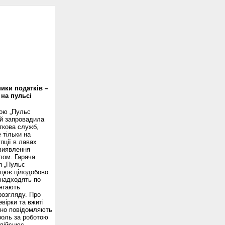
доскоп
ики податків –
 на пульсі
вою „Пульс
ій запровадила
ткова служб,
 тільки на
пції в лавах
 виявлення
лом. Гаряча
я „Пульс
ацює цілодобово.
надходять по
ягають
розгляду. Про
вірки та вжиті
сно повідомляють
роль за роботою
здійснює