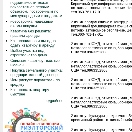
недвижимости может
Кирпичный дом,шиферная крыша,сво
похвастаться первым
потолки,автономное отопление. Цен
объектом, построенным по
тел.063-761-17-01.
международным стандартам
новостройка: надежные
2 из. кв. продам близко к Центру, р
схемы покупки
Кирпичный дом,шиферная крыша,сво
потолки,автономное отопление. Цен
Квартира без ремонта:
тел.063-761-17-01.
правила аренды
Как правильно и выгодно
2 из. кв. р-н ЮЖД, от метро 2 мин.,
сдать квартиру в аренду
металлопластиковые окна, брониров
Выбор участка под
США тел.0963352808
строительство дома
Снимаем квартиру: важные
2 из. кв. р-н ЮЖД, от метро 2 мин.,
нюансы
металлопластиковые окна, брониров
Покупка земельного участка:
США тел.0963352808
предварительный договор
Чем рискует поручитель по
2 из. кв. р-н ЮЖД, от метро 2 мин.,
металлопластиковые окна, брониров
кредиту
США тел.0963352808
Как продать квартиру
быстрее
2 из. кв. р-н ЮЖД, от метро 2 мин.,
подробнее
металлопластиковые окна, брониров
США тел.0963352808
2 из. кв. ул.Культуры , под ремонт, 
престижный район - отличный выбор!
2 из. кв. ул.Культуры , под ремонт, 