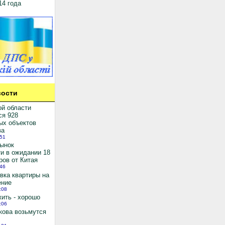
14 года
ости
ой области
ся 928
ых объектов
ва
:51
рынок
и в ожидании 18
ров от Китая
:46
вка квартиры на
ение
:08
ить - хорошо
:06
кова возьмутся