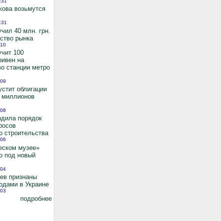
:31
кова возьмутся
:31
чил 40 млн. грн.
ьство рынка
:10
учит 100
ривен на
во станции метро
:09
устит облигации
0 миллионов
:08
рдила порядок
росов
о строительства
:06
еском музее»
о под новый
:04
иев признаны
одами в Украине
:03
подробнее