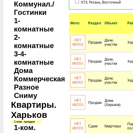
Коммунал./
ХТЗ, Рогань, Восточный
Гостинки
1-
Фото
Раздел
Объект
Ра
комнатные
2-
Дачи,
Продам
Ха
комнатные
участки
3-4-
Дачи,
комнатные
Продам
Ха
участки
Дома
Коммерческая
Дачи,
Продам
Ха
участки
Разное
Сниму
Дома
Квартиры.
Продам
(Харьков)
Харьков
1-ком. продам
Па
1-ком.
Сдам
Квартиры
по