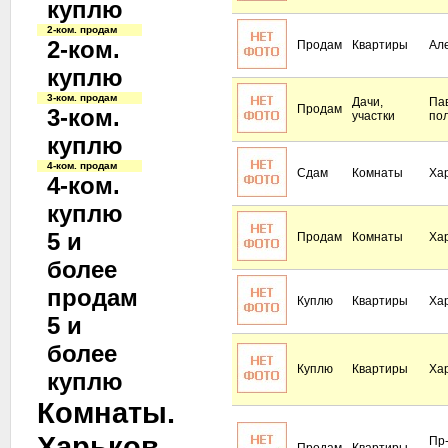
куплю
2-ком. продам
2-ком.
Продам
Квартиры
Ал
куплю
3-ком. продам
Дачи,
Па
Продам
3-ком.
участки
по
куплю
4-ком. продам
Сдам
Комнаты
Ха
4-ком.
куплю
5 и
Продам
Комнаты
Ха
более
продам
Куплю
Квартиры
Ха
5 и
более
Куплю
Квартиры
Ха
куплю
Комнаты.
Харьков
Пр