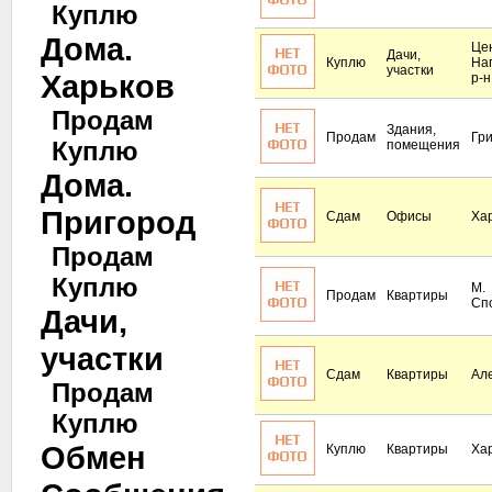
Куплю
Дома.
Це
Дачи,
Куплю
На
участки
Харьков
р-н
Продам
Здания,
Продам
Гр
Куплю
помещения
Дома.
Пригород
Сдам
Офисы
Ха
Продам
Куплю
М.
Продам
Квартиры
Сп
Дачи,
участки
Сдам
Квартиры
Ал
Продам
Куплю
Обмен
Куплю
Квартиры
Ха