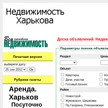
Информация
Доска объявлений
Дать объявление
Аренда
Ново
Доска объявлений. Недви
Параметры поиска объявл
Печатная версия
Раздел
Цена,
выберите дату:
Объект
Квартиры
Ко
Рубрики газеты
Дачи, участки
Пр
Готовый бизнес
То
Аренда.
Район
Харьков
Новострой
Жуковского, Шишковка
Посуточно
Пр.Гагарина, Плехановская