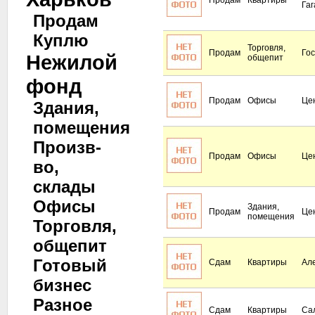
Продам
Квартиры
Га
Продам
Куплю
Торговля,
Продам
Го
Нежилой
общепит
фонд
Продам
Офисы
Це
Здания,
помещения
Произв-
Продам
Офисы
Це
во,
склады
Офисы
Здания,
Продам
Це
помещения
Торговля,
общепит
Готовый
Сдам
Квартиры
Ал
бизнес
Разное
Сдам
Квартиры
Са