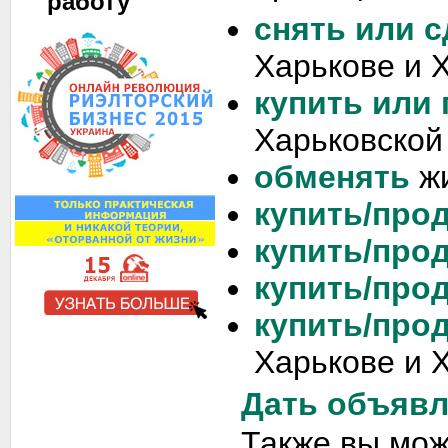
работу
снять или с
Харькове и 
купить или
Харьковской
обменять
жи
купить/прод
купить/прод
купить/прод
купить/про
Харькове и 
Дать объяв
Также вы мо