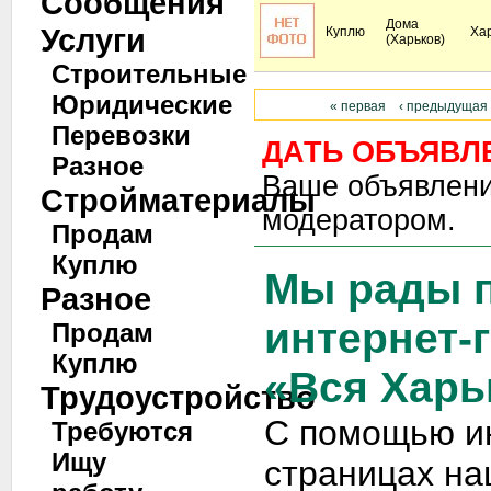
Сообщения
Дома
Услуги
Куплю
Ха
(Харьков)
Строительные
Юридические
« первая
‹ предыдущая
Перевозки
ДАТЬ ОБЪЯВЛ
Разное
Ваше объявлени
Стройматериалы
модератором.
Продам
Куплю
Мы рады п
Разное
интернет-
Продам
Куплю
«Вся Харь
Трудоустройство
С помощью и
Требуются
Ищу
страницах на